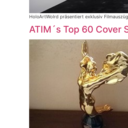
HoloArtWolrd präsentiert exklusiv Filmausz
ATIM´s Top 60 Cover S